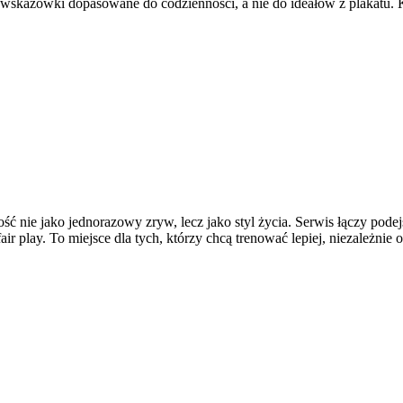
wskazówki dopasowane do codzienności, a nie do ideałów z plakatu. K
ść nie jako jednorazowy zryw, lecz jako styl życia. Serwis łączy pod
ir play. To miejsce dla tych, którzy chcą trenować lepiej, niezależnie