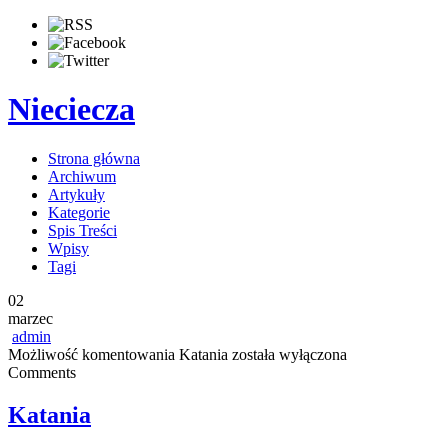
Nieciecza
Strona główna
Archiwum
Artykuły
Kategorie
Spis Treści
Wpisy
Tagi
02
marzec
admin
Możliwość komentowania
Katania
została wyłączona
Comments
Katania