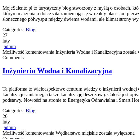
MojeSalento.pl to turystyczny blog stworzony z myślą o osobach, kt
którym marzenia o dolce vita zamieniają się w realny plan – od pierw
słonecznego półwyspu między dwiema wodami, ale klimat strony wyk
Categories:
Blog
27
luty
admin
Możliwość komentowania
Inżynieria Wodna i Kanalizacyjna
została
Comments
Inżynieria Wodna i Kanalizacyjna
Ta platforma to wieloaspektowe centrum wiedzy o inżynierii wodnej o
kanalizacji sanitarnej, a także kanalizację deszczową. Całość jest op
podstawy. Nowości na stronie to Energetyka Odnawialna i Smart H
Categories:
Blog
26
luty
admin
Możliwość komentowania
Wędkarstwo miejskie
została wyłączona
Comments