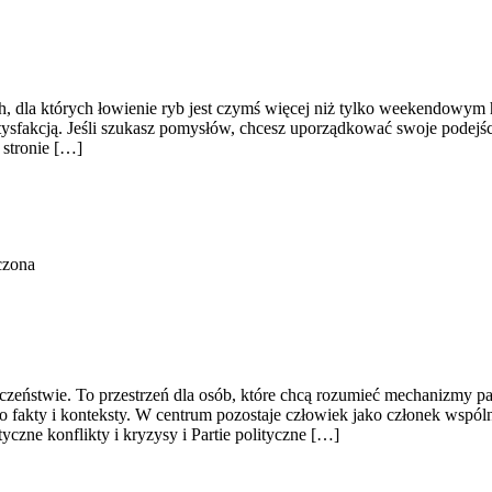
ach, dla których łowienie ryb jest czymś więcej niż tylko weekendowym
tysfakcją. Jeśli szukasz pomysłów, chcesz uporządkować swoje podejści
 stronie […]
czona
ołeczeństwie. To przestrzeń dla osób, które chcą rozumieć mechanizmy p
 fakty i konteksty. W centrum pozostaje człowiek jako członek wspóln
yczne konflikty i kryzysy i Partie polityczne […]