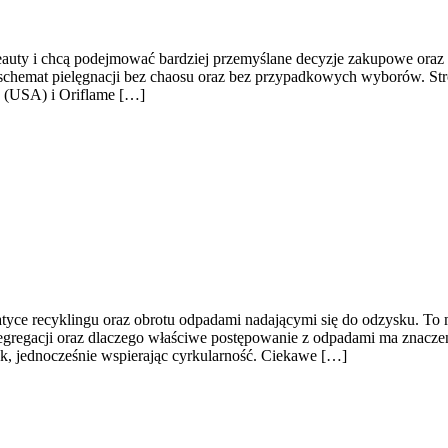
 beauty i chcą podejmować bardziej przemyślane decyzje zakupowe oraz 
ać schemat pielęgnacji bez chaosu oraz bez przypadkowych wyborów. Stro
n (USA) i Oriflame […]
e recyklingu oraz obrotu odpadami nadającymi się do odzysku. To miejs
gregacji oraz dlaczego właściwe postępowanie z odpadami ma znaczenie
sk, jednocześnie wspierając cyrkularność. Ciekawe […]