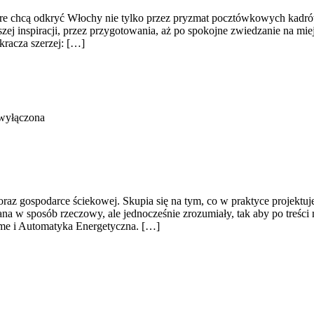
óre chcą odkryć Włochy nie tylko przez pryzmat pocztówkowych kadrów
szej inspiracji, przez przygotowania, aż po spokojne zwiedzanie na mi
racza szerzej: […]
 wyłączona
raz gospodarce ściekowej. Skupia się na tym, co w praktyce projektuje
isana w sposób rzeczowy, ale jednocześnie zrozumiały, tak aby po treści
ome i Automatyka Energetyczna. […]