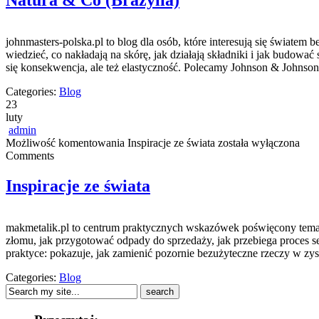
Natura & Co (Brazylia)
johnmasters-polska.pl to blog dla osób, które interesują się światem
wiedzieć, co nakładają na skórę, jak działają składniki i jak budow
się konsekwencja, ale też elastyczność. Polecamy Johnson & Johnso
Categories:
Blog
23
luty
admin
Możliwość komentowania
Inspiracje ze świata
została wyłączona
Comments
Inspiracje ze świata
makmetalik.pl to centrum praktycznych wskazówek poświęcony tematyc
złomu, jak przygotować odpady do sprzedaży, jak przebiega proces se
praktyce: pokazuje, jak zamienić pozornie bezużyteczne rzeczy w zy
Categories:
Blog