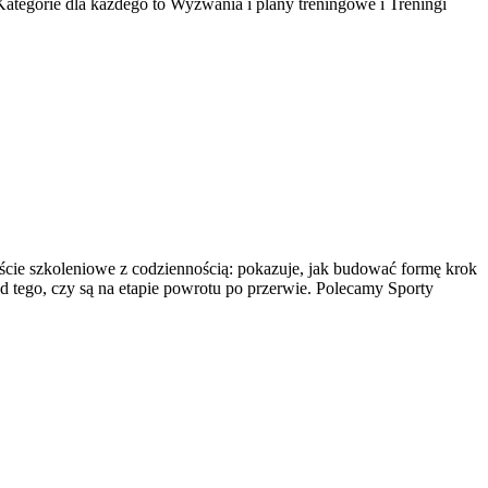
ategorie dla każdego to Wyzwania i plany treningowe i Treningi
ejście szkoleniowe z codziennością: pokazuje, jak budować formę krok
 od tego, czy są na etapie powrotu po przerwie. Polecamy Sporty